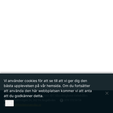
Vi använder cookies för att se till att vi ger dig den
bästa upplevelsen på vår hemsida.
Om du fortsätter
att använda den här webbplatsen kommer vi att anta
att du godkänner detta.
© 2015-2026 Heidenstamska Invest AB | Alla rättigheter förbehålles
A
Rönhultsvägen 26, 262 94 Ängelholm
T
070 371 50 58
Ok
E
peder@heidenstamska.se