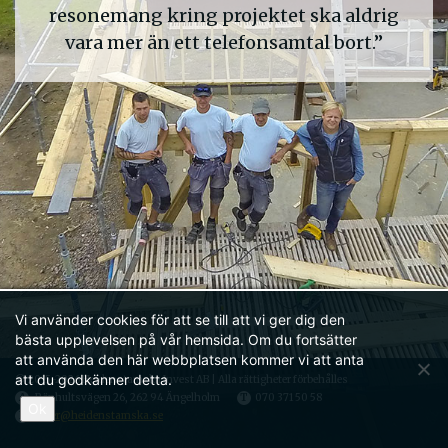
resonemang kring projektet ska aldrig
vara mer än ett telefonsamtal bort.”
Vi använder cookies för att se till att vi ger dig den
bästa upplevelsen på vår hemsida.
Om du fortsätter
att använda den här webbplatsen kommer vi att anta
att du godkänner detta.
© 2015-2026 Heidenstamska Invest AB | Alla rättigheter förbehålles
A
Rönhultsvägen 26, 262 94 Ängelholm
T
070 371 50 58
Ok
E
peder@heidenstamska.se