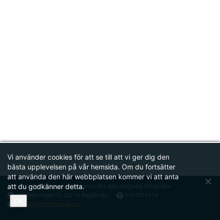
Vi använder cookies för att se till att vi ger dig den
bästa upplevelsen på vår hemsida.
Om du fortsätter
att använda den här webbplatsen kommer vi att anta
att du godkänner detta.
© 2015-2026 Heidenstamska Invest AB | Alla rättigheter förbehålles
A
Rönhultsvägen 26, 262 94 Ängelholm
T
070 371 50 58
Ok
E
peder@heidenstamska.se